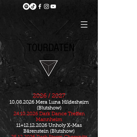
TOURDATEN
TOURDATEN
2026 / 2027
10.08.2026
Mera Luna Hildesheim
(Blutshow)
24.10.2026
Dark Dance Treffen
Mannheim
11+12.12.2026 Unholy X-Mas
Bärenstein (Blutshow)