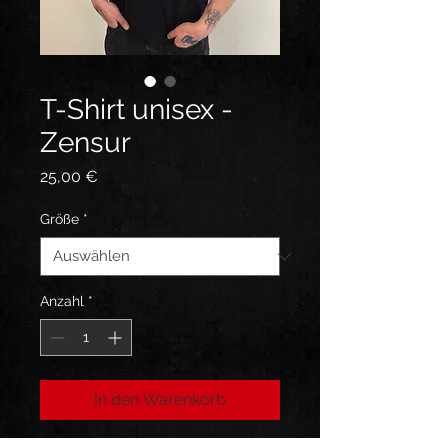
T-Shirt unisex -
Zensur
Preis
25,00 €
Größe
*
Anzahl
*
In den Warenkorb