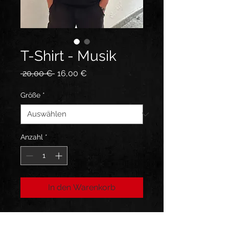
T-Shirt - Musik
Standardpreis
Sale-
 20,00 € 
16,00 €
Preis
Größe
*
Anzahl
*
In den Warenkorb
T Shirt Schwarz Baumwolle mit
Front & Backprint