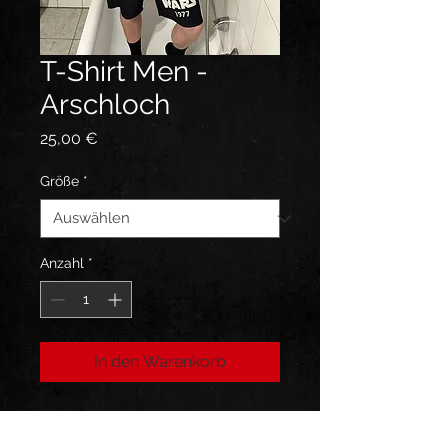
T-Shirt Men -
Arschloch
Preis
25,00 €
Größe
*
Anzahl
*
In den Warenkorb
T Shirt Schwarz Baumwolle mit
Frontprint