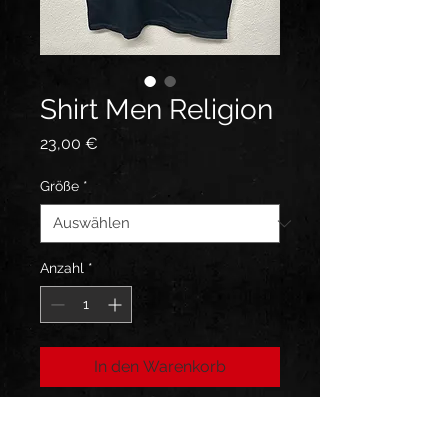
Shirt Men Religion
Preis
23,00 €
Größe
*
Anzahl
*
In den Warenkorb
T- Shirt schwarz , Baumwolle