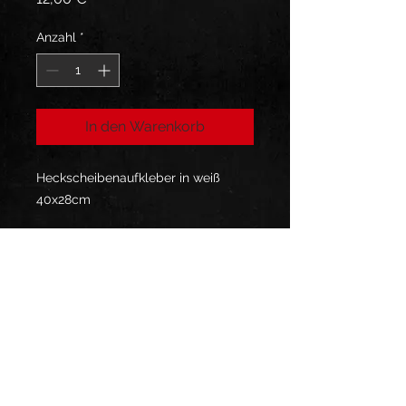
Anzahl
*
In den Warenkorb
Heckscheibenaufkleber in weiß
40x28cm
Folge uns: