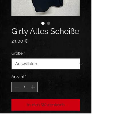
Girly Alles Scheiße
Preis
23,00 €
Größe
*
Anzahl
*
In den Warenkorb
T- Shirt schwarz , Baumwolle