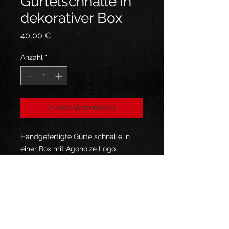
Gürtelschnalle in
dekorativer Box
Preis
40,00 €
Anzahl
*
In den Warenkorb
Handgefertigte Gürtelschnalle in
einer Box mit Agonoize Logo
Folge uns: